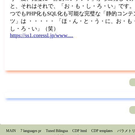
MAIN
7 languages pr
Tuned Bilingua
CDP html
CDP templates
パラメト