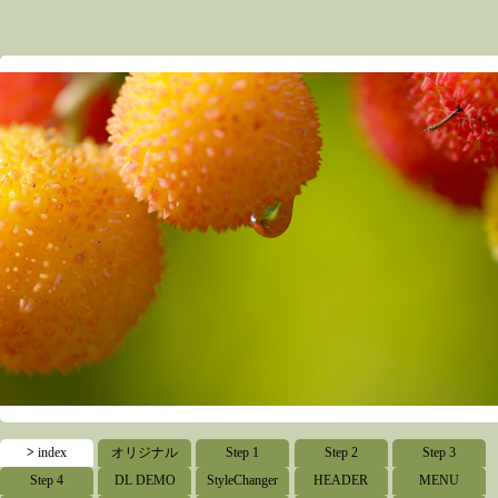
パラメトリックHTMLへの道
>index
>
index
オリジナル
Step 1
Step 2
Step 3
Step 4
DL DEMO
StyleChanger
HEADER
MENU