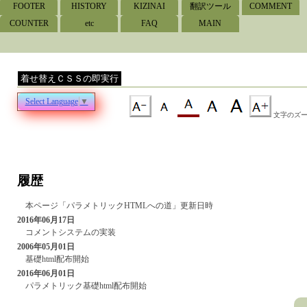
FOOTER
HISTORY
KIZINAI
翻訳ツール
COMMENT
COUNTER
etc
FAQ
MAIN
Select Language
▼
文字のズー
履歴
本ページ「パラメトリックHTMLへの道」更新日時
2016年06月17日
コメントシステムの実装
2006年05月01日
基礎html配布開始
2016年06月01日
パラメトリック基礎html配布開始