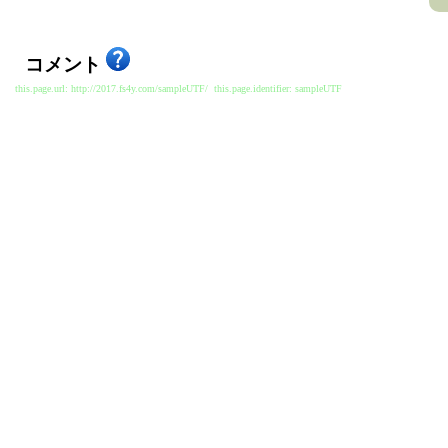
コメント
this.page.url: http://2017.fs4y.com/sampleUTF/ this.page.identifier: sampleUTF